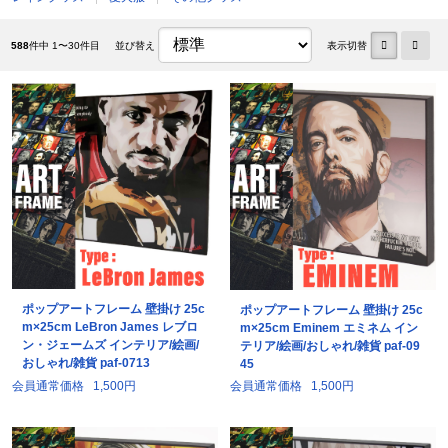
588
件中 1〜30件目
並び替え
表示切替
ポップアートフレーム 壁掛け 25c
ポップアートフレーム 壁掛け 25c
m×25cm LeBron James レブロ
m×25cm Eminem エミネム イン
ン・ジェームズ インテリア/絵画/
テリア/絵画/おしゃれ/雑貨 paf-09
おしゃれ/雑貨 paf-0713
45
会員通常価格
1,500円
会員通常価格
1,500円