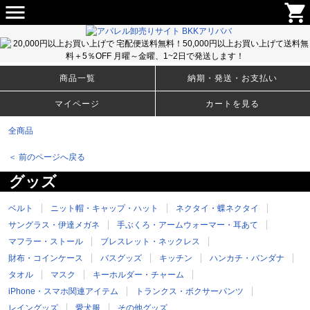
menu
shopping_cart
メンズ・ウィメンズのＴシャツ、アパレルファッションから生活雑貨まで豊富な取り揃え！卸売りサイト
BKKアリババ
商品一覧
納期・発送・お支払い
マイページ
カートを見る
全商品
＜ 前のページへ戻る
グッズ
ベルト
ニット帽・キャップ・ハット
ネクタイ・蝶ネクタイ
サングラス・伊達メガネ
手ぶくろ・アームウォーマー・耳あて
マフラー・ストール
ブレスレット・ネックレス
財布・コインケース
バスグッズ
キッチン
ハンカチ・バンダナ
タオル
マスク
キーホルダー・チャーム
iPhone・スマホ関連アイテム
トランクス・ボクサーパンツ
レイングッズ
愛犬服
その他グッズ