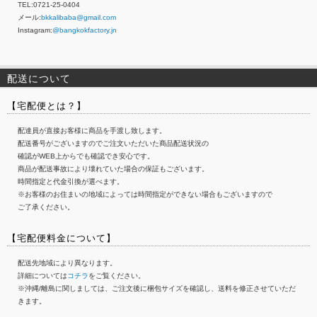
TEL:0721-25-0404
メール:
bkkalibaba@gmail.com
Instagram:
@bangkokfactory.jn
配送について
【宅配便とは？】
配達員が直接お客様に商品を手渡し致します。
配送番号がございますのでご注文いただいた商品配送状況の
確認がWEB上からでも確認でき安心です。
商品が配送事故により壊れていた場合の保証もございます。
時間指定と代金引換が選べます。
※お客様のお住まいの地域によっては時間指定ができない場合もございますので
ご了承ください。
【宅配便料金について】
配送先地域により異なります。
詳細については
コチラ
をご覧ください。
※沖縄/離島に関しましては、ご注文後に梱包サイズを確認し、送料を修正させていただ
きます。