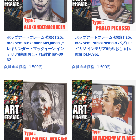
ポップアートフレーム 壁掛け 25c
ポップアートフレーム 壁掛け 25c
m×25cm Alexander McQueen ア
m×25cm Pablo Picasso パブロ・
レキサンダー・マックイーン イン
ピカソ インテリア/絵画/おしゃれ/
テリア/絵画/おしゃれ/雑貨 paf-09
雑貨 paf-0961
62
会員通常価格
1,500円
会員通常価格
1,500円