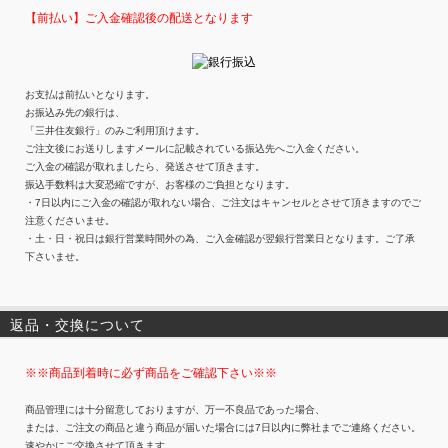
【前払い】ご入金確認後の配送となります
お支払は前払いとなります。
お振込み先の銀行は、
「三井住友銀行」のみご利用頂けます。
ご注文後にお送りしますメールに記載されている振込先へご入金ください。
ご入金の確認が取れましたら、発送させて頂きます。
振込手数料は大変恐縮ですが、お客様のご負担となります。
・7日以内にご入金の確認が取れない場合、ご注文はキャンセルとさせて頂きますのでご
注意くださいませ。
・土・日・祝日は銀行営業時間外の為、ご入金確認が翌銀行営業日となります。ご了承
下さいませ。
返品・交換について
※※商品到着時に必ず商品をご確認下さい※※
商品管理には十分留意しておりますが、万一不良品であった場合、
または、ご注文の商品と違う商品が届いた場合には7日以内に弊社までご連絡ください。
速やかにご交換させて頂きます。