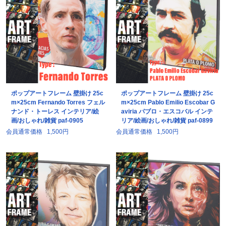
ポップアートフレーム 壁掛け 25c
ポップアートフレーム 壁掛け 25c
m×25cm Fernando Torres フェル
m×25cm Pablo Emilio Escobar G
ナンド・トーレス インテリア/絵
aviria パブロ・エスコバル インテ
画/おしゃれ/雑貨 paf-0905
リア/絵画/おしゃれ/雑貨 paf-0899
会員通常価格
1,500円
会員通常価格
1,500円