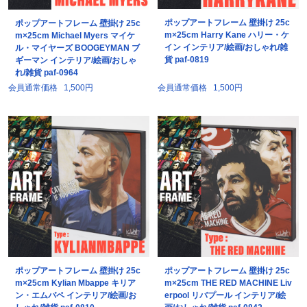
ポップアートフレーム 壁掛け 25c
ポップアートフレーム 壁掛け 25c
m×25cm Harry Kane ハリー・ケ
m×25cm Michael Myers マイケ
イン インテリア/絵画/おしゃれ/雑
ル・マイヤーズ BOOGEYMAN ブ
貨 paf-0819
ギーマン インテリア/絵画/おしゃ
れ/雑貨 paf-0964
会員通常価格
1,500円
会員通常価格
1,500円
ポップアートフレーム 壁掛け 25c
ポップアートフレーム 壁掛け 25c
m×25cm Kylian Mbappe キリア
m×25cm THE RED MACHINE Liv
ン・エムバペ インテリア/絵画/お
erpool リバプール インテリア/絵