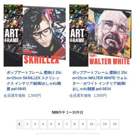
ポップアートフレーム 壁掛け 25c
ポップアートフレーム 壁掛け 25c
m×25cm SKRILLEX スクリレッ
m×25cm WALTER WHITE ウォル
クス インテリア/絵画/おしゃれ/雑
ター・ホワイト インテリア/絵画/
貨 paf-0845
おしゃれ/雑貨 paf-0834
会員通常価格
1,500円
会員通常価格
1,500円
588
件中 1〜30件目
1
2
3
4
5
6
7
8
9
10
...
19
20