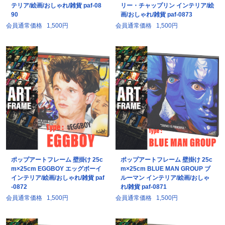
テリア/絵画/おしゃれ/雑貨 paf-08
リー・チャップリン インテリア/絵
90
画/おしゃれ/雑貨 paf-0873
会員通常価格
1,500円
会員通常価格
1,500円
ポップアートフレーム 壁掛け 25c
ポップアートフレーム 壁掛け 25c
m×25cm EGGBOY エッグボーイ
m×25cm BLUE MAN GROUP ブ
インテリア/絵画/おしゃれ/雑貨 paf
ルーマン インテリア/絵画/おしゃ
-0872
れ/雑貨 paf-0871
会員通常価格
1,500円
会員通常価格
1,500円