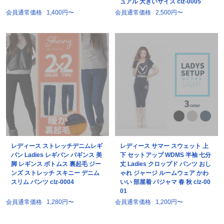
ュアル 大きいサイズ clz-0005
会員通常価格
1,400円〜
会員通常価格
2,500円〜
レディース ストレッチデニムレギ
レディース サマー スウェット 上
パン Ladies レギパン パギンス 美
下 セットアップ WDMS 半袖 七分
脚 レギンス ボトムス 裏起毛 ジー
丈 Ladies クロップド パンツ おし
ンズ ストレッチ スキニー デニム
ゃれ ジャージ ルームウェア かわ
スリム パンツ clz-0004
いい 部屋着 パジャマ 春 秋 clz-00
01
会員通常価格
1,280円〜
会員通常価格
1,200円〜