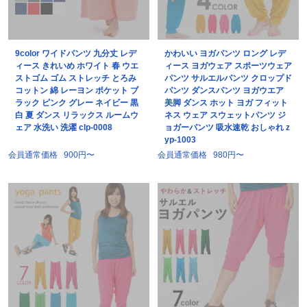
9color ワイドパンツ 九分丈 レデ
かわいい ヨガパンツ ロング レデ
ィース きれいめ ホワイト 春 ウエ
ィース ヨガウェア スポーツウェア
ストゴム ゴム ストレッチ とろみ
パンツ サルエルパンツ クロップド
コットン 綿 レーヨン ポケット ブ
パンツ ダンスパンツ ヨガウエア
ラック ピンク グレー ネイビー 黒
美脚 ダンス ホット ヨガ フィット
白 夏 ダンス リラックス ルームウ
ネス ウェア スウェットパンツ ジ
ェア 水洗い 洗濯 clp-0008
ョガーパンツ 吸水速乾 おしゃれ z
yp-1003
会員通常価格
900円〜
会員通常価格
980円〜