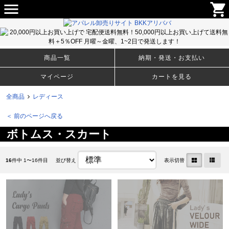
menu
shopping_cart
メンズ・ウィメンズのＴシャツ、アパレルファッションから生活雑貨まで豊富な取り揃え！卸売りサイト
BKKアリババ
商品一覧
納期・発送・お支払い
マイページ
カートを見る
全商品
レディース
＜ 前のページへ戻る
ボトムス・スカート
16
件中 1〜16件目
並び替え
表示切替