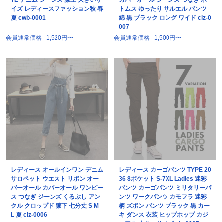
TE デニム ジーンズ 膝上 大きいサ
カバーオール ジーンズ つなぎ ボ
イズ レディースファッション秋 春
トムス ゆったり サルエル パンツ
夏 cwb-0001
綿 黒 ブラック ロング ワイド clz-0
007
会員通常価格
1,520円〜
会員通常価格
1,500円〜
レディース オールインワン デニム
レディース カーゴパンツ TYPE 20
サロペット ウエスト リボン オー
36 8ポケット S-7XL Ladies 迷彩
バーオール カバーオール ワンピー
パンツ カーゴパンツ ミリタリーパ
ス つなぎ ジーンズ くるぶし アン
ンツ ワークパンツ カモフラ 迷彩
クル クロップド 膝下 七分丈 S M
柄 ズボン パンツ ブラック 黒 カー
L 夏 clz-0006
キ ダンス 衣装 ヒップホップ カジ