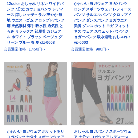
12color おしゃれ リネン ワイドパ
かわいい ヨガウェア ヨガパンツ
ンツ 7分丈 ガウチョパンツ レディ
ロング スポーツウェア レディース
ース 涼しい ナチュラル 爽やか 無
パンツ サルエルパンツ クロップド
地 ウエストゴム クロップドパンツ
パンツ ダンスパンツ ヨガウエア
麻 天然素材 薄手 吸水性 通気性 と
美脚 ダンス ホット ヨガ フィット
ろみ リラックス 部屋着 カジュア
ネス ウェア スウェットパンツ ジ
ル ホワイト ブラック ベージュ グ
ョガーパンツ 吸水速乾 おしゃれ z
リーン ブルー 春 夏 clz-0008
yp-0003
会員通常価格
1,450円〜
会員通常価格
980円〜
かわいい ヨガウェア ポケットあり
おしゃれ ヨガパンツ スポーツウェ
ヨガパンツ 七分丈 スポーツウェア
ア 七分丈 ヨガウェア レディース