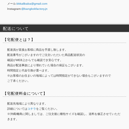
メール:
bkkalibaba@gmail.com
Instagram:
@bangkokfactory.jn
配送について
【宅配便とは？】
配達員が直接お客様に商品を手渡し致します。
配送番号がございますのでご注文いただいた商品配送状況の
確認がWEB上からでも確認でき安心です。
商品が配送事故により壊れていた場合の保証もございます。
時間指定と代金引換が選べます。
※お客様のお住まいの地域によっては時間指定ができない場合もございますので
ご了承ください。
【宅配便料金について】
配送先地域により異なります。
詳細については
コチラ
をご覧ください。
※沖縄/離島に関しましては、ご注文後に梱包サイズを確認し、送料を修正させていただ
きます。