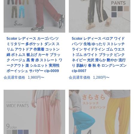
5color レディース カーゴパンツ
5color レディース ベロア ワイド
ミリタリー 多ポケット ダンス ス
パンツ 生地 ゆったり ストレッチ
リム アウトドア 作業着 コットン
ライン サイドライン ゴム ウエス
綿 ボトムス 裾上げ カーキ ブラッ
トゴム ホワイト ブラック ピンク
ク ベージュ 黒 青 赤 ストレート ワ
ネイビー 光沢 滑らか 艶やか 流行
ークアウト 楽 シルエット 実用性
り 肌触り 春 秋 冬 ロングシーズン
ボーイッシュ サバゲー clp-0009
clp-0007
会員通常価格
1,980円〜
会員通常価格
1,280円〜