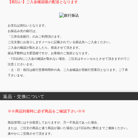
【前払い】ご入金確認後の配送となります
お支払は前払いとなります。
お振込み先の銀行は、
「三井住友銀行」のみご利用頂けます。
ご注文後にお送りしますメールに記載されている振込先へご入金ください。
ご入金の確認が取れましたら、発送させて頂きます。
振込手数料は大変恐縮ですが、お客様のご負担となります。
・7日以内にご入金の確認が取れない場合、ご注文はキャンセルとさせて頂きますのでご
注意くださいませ。
・土・日・祝日は銀行営業時間外の為、ご入金確認が翌銀行営業日となります。ご了承
下さいませ。
返品・交換について
※※商品到着時に必ず商品をご確認下さい※※
商品管理には十分留意しておりますが、万一不良品であった場合、
または、ご注文の商品と違う商品が届いた場合には7日以内に弊社までご連絡ください。
速やかにご交換させて頂きます。