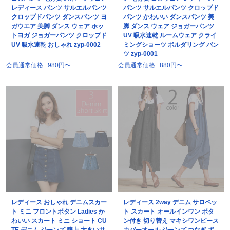
レディース パンツ サルエルパンツ
パンツ サルエルパンツ クロップド
クロップドパンツ ダンスパンツ ヨ
パンツ かわいい ダンスパンツ 美
ガウエア 美脚 ダンス ウェア ホッ
脚 ダンス ウェア ジョガーパンツ
トヨガ ジョガーパンツ クロップド
UV 吸水速乾 ルームウェア クライ
UV 吸水速乾 おしゃれ zyp-0002
ミングショーツ ボルダリング パン
ツ zyp-0001
会員通常価格
980円〜
会員通常価格
880円〜
レディース おしゃれ デニムスカー
レディース 2way デニム サロペッ
ト ミニ フロントボタン Ladies か
ト スカート オールインワン ボタ
わいい スカート ミニ ショート CU
ン付き 切り替え マキシワンピース