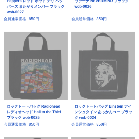
Peppers レッド ホット チリ ペッ
ヴァーナ NEVERMIND ブラック
パーズ またがりメンバー ブラック
wob-0026
wob-0027
会員通常価格
850円
会員通常価格
850円
ロックトートバッグ Radiohead
ロックトートバッグ Einstein アイ
レディオヘッド Hail to the Thief
ンシュタイン あっかんべー ブラッ
ブラック wob-0025
ク wob-0024
会員通常価格
850円
会員通常価格
850円