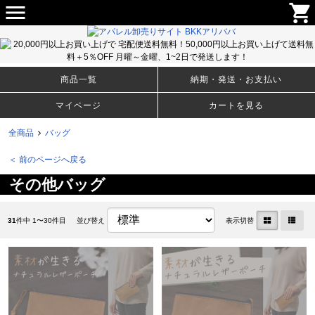
menu
shopping_cart
メンズ・ウィメンズのＴシャツ、アパレルファッションから生活雑貨まで豊富な取り揃え！卸売りサイト
BKKアリババ
商品一覧
納期・発送・お支払い
マイページ
カートを見る
全商品
バッグ
＜ 前のページへ戻る
その他バッグ
31
件中 1〜30件目
並び替え
表示切替