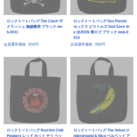
ロックトートバッグ The Clash ザ
ロックトートバッグ Sex Pistols
クラッシュ 無線衝突 ブラック wo
セックス ピストルズ God Save th
b-0011
e QUEEN 黄ロゴ ブラック wob-0
010
会員通常価格
850円
会員通常価格
850円
ロックトートバッグ Red Hot Chili
ロックトートバッグ The Velvet U
Peppers レッド ホット チリ ペッ
nderground & Nico ベルベット ア