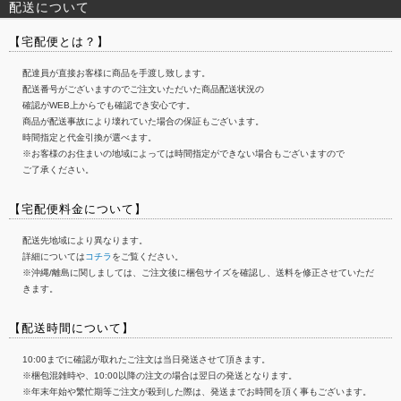
配送について
【宅配便とは？】
配達員が直接お客様に商品を手渡し致します。
配送番号がございますのでご注文いただいた商品配送状況の
確認がWEB上からでも確認でき安心です。
商品が配送事故により壊れていた場合の保証もございます。
時間指定と代金引換が選べます。
※お客様のお住まいの地域によっては時間指定ができない場合もございますので
ご了承ください。
【宅配便料金について】
配送先地域により異なります。
詳細については
コチラ
をご覧ください。
※沖縄/離島に関しましては、ご注文後に梱包サイズを確認し、送料を修正させていただ
きます。
【配送時間について】
10:00までに確認が取れたご注文は当日発送させて頂きます。
※梱包混雑時や、10:00以降の注文の場合は翌日の発送となります。
※年末年始や繁忙期等ご注文が殺到した際は、発送までお時間を頂く事もございます。