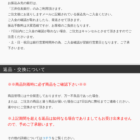
お振込み先の銀行は、
「三井住友銀行」のみご利用頂けます。
ご注文後にお送りしますメールに記載されている振込先へご入金ください。
ご入金の確認が取れましたら、発送させて頂きます。
振込手数料は大変恐縮ですが、お客様のご負担となります。
・7日以内にご入金の確認が取れない場合、ご注文はキャンセルとさせて頂きますのでご
注意くださいませ。
・土・日・祝日は銀行営業時間外の為、ご入金確認が翌銀行営業日となります。ご了承
下さいませ。
返品・交換について
※※商品到着時に必ず商品をご確認下さい※※
商品管理には十分留意しておりますが、万一不良品であった場合、
または、ご注文の商品と違う商品が届いた場合には7日以内に弊社までご連絡ください。
速やかにご交換させて頂きます。
※上記期間を超える返品は如何なる場合でありましてもお受け出来ません
ので、予めご了承願います。
その他の詳細については
コチラ
をご覧ください。