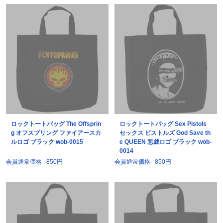
ロックトートバッグ The Offsprin
ロックトートバッグ Sex Pistols
g オフスプリング ファイアースカ
セックス ピストルズ God Save th
ルロゴ ブラック wob-0015
e QUEEN 悪戯ロゴ ブラック wob-
0014
会員通常価格
850円
会員通常価格
850円