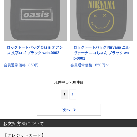
ロックトートバッグ Oasis オアシ
ロックトートバッグ Nirvana ニル
ス 文字ロゴ ブラック wob-0002
ヴァーナ ニコちゃん ブラック wo
b-0001
会員通常価格
850円
会員通常価格
850円〜
31
件中 1〜30件目
1
2
お支払方法について
【クレジットカード】