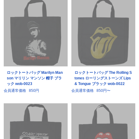
ロックトートバッグ Marilyn Man
ロックトートバッグ The Rolling S
son マリリン マンソン 帽子 ブラ
tones ローリングストーンズ Lips
ック wob-0023
& Tongue ブラック wob-0022
会員通常価格
850円
会員通常価格
850円〜