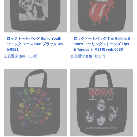
ロックトートバッグ Sonic Youth
ロックトートバッグ The Rolling S
ソニック ユース Goo ブラック wo
tones ローリングストーンズ Lips
b-0021
& Tongue とろけ唇 wob-0020
会員通常価格
850円
会員通常価格
850円