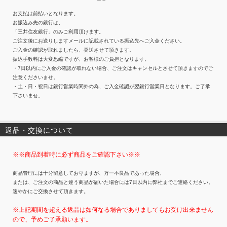
お支払は前払いとなります。
お振込み先の銀行は、
「三井住友銀行」のみご利用頂けます。
ご注文後にお送りしますメールに記載されている振込先へご入金ください。
ご入金の確認が取れましたら、発送させて頂きます。
振込手数料は大変恐縮ですが、お客様のご負担となります。
・7日以内にご入金の確認が取れない場合、ご注文はキャンセルとさせて頂きますのでご
注意くださいませ。
・土・日・祝日は銀行営業時間外の為、ご入金確認が翌銀行営業日となります。ご了承
下さいませ。
返品・交換について
※※商品到着時に必ず商品をご確認下さい※※
商品管理には十分留意しておりますが、万一不良品であった場合、
または、ご注文の商品と違う商品が届いた場合には7日以内に弊社までご連絡ください。
速やかにご交換させて頂きます。
※上記期間を超える返品は如何なる場合でありましてもお受け出来ません
ので、予めご了承願います。