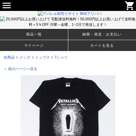
menu
shopping_cart
メンズ・ウィメンズのＴシャツ、アパレルファッションから生活雑貨まで豊富な取り揃え！卸売りサイト
BKKアリババ
商品一覧
納期・発送・お支払い
マイページ
カートを見る
全商品
メンズ
トップス
Tシャツ
＜ 前のページへ戻る