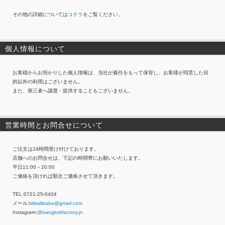
その他の詳細については
コチラ
をご覧ください。
個人情報について
お客様からお預かりした個人情報は、当社が責任をもって保管し、お客様が同意した目
的以外の利用はございません。
また、第三者へ譲渡・提供することもございません。
営業時間とお問合せについて
ご注文は24時間受け付けております。
店舗へのお問合せは、下記の時間帯にお願いいたします。
平日11:00－20:00
ご連絡を頂ければ順次ご連絡させて頂きます。
TEL:0721-25-0404
メール:
bkkalibaba@gmail.com
Instagram:
@bangkokfactory.jn