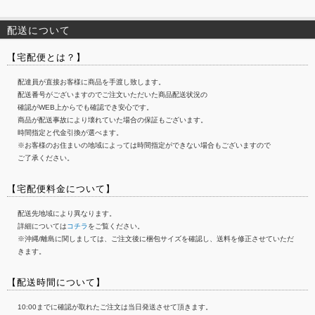
配送について
【宅配便とは？】
配達員が直接お客様に商品を手渡し致します。
配送番号がございますのでご注文いただいた商品配送状況の
確認がWEB上からでも確認でき安心です。
商品が配送事故により壊れていた場合の保証もございます。
時間指定と代金引換が選べます。
※お客様のお住まいの地域によっては時間指定ができない場合もございますので
ご了承ください。
【宅配便料金について】
配送先地域により異なります。
詳細については
コチラ
をご覧ください。
※沖縄/離島に関しましては、ご注文後に梱包サイズを確認し、送料を修正させていただ
きます。
【配送時間について】
10:00までに確認が取れたご注文は当日発送させて頂きます。