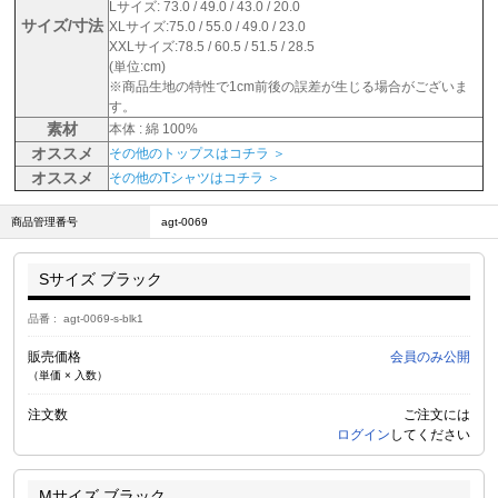
Lサイズ: 73.0 / 49.0 / 43.0 / 20.0
サイズ/寸法
XLサイズ:75.0 / 55.0 / 49.0 / 23.0
XXLサイズ:78.5 / 60.5 / 51.5 / 28.5
(単位:cm)
※商品生地の特性で1cm前後の誤差が生じる場合がございま
す。
素材
本体 : 綿 100%
オススメ
その他のトップスはコチラ ＞
オススメ
その他のTシャツはコチラ ＞
商品管理番号
agt-0069
Sサイズ ブラック
品番
agt-0069-s-blk1
販売価格
会員のみ公開
（単価 × 入数）
注文数
ご注文には
ログイン
してください
Mサイズ ブラック