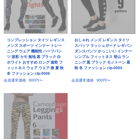
コンプレッション タイツ レギンス
おしゃれ メンズ レギンス タイツ
メンズ スポーツ インナー トレー
スパッツ ラッシュガード レギパン
ニング ウェア 機能性 ハーフパン
ダンスパンツ かっこいい インナー
ツ 迷彩 カモ 無地 黒 ブラック 白
シンプル フィットネス 登山 ラン
ホワイト おすすめ ロング 速乾 フ
ニング 黒 ブラック モノトーン 星
ィットネス ウェア ウエア 春 夏 秋
秋 冬 ファッション clp-0004
冬 ファッション clp-0006
会員通常価格
900円〜
会員通常価格
900円〜