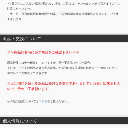
・7日以内にご入金の確認が取れない場合、ご注文はキャンセルとさせて頂きますのでご
注意くださいませ。
・土・日・祝日は銀行営業時間外の為、ご入金確認が翌銀行営業日となります。ご了承
下さいませ。
返品・交換について
※※商品到着時に必ず商品をご確認下さい※※
商品管理には十分留意しておりますが、万一不良品であった場合、
または、ご注文の商品と違う商品が届いた場合には7日以内に弊社までご連絡ください。
速やかにご交換させて頂きます。
※上記期間を超える返品は如何なる場合でありましてもお受け出来ません
ので、予めご了承願います。
その他の詳細については
コチラ
をご覧ください。
個人情報について