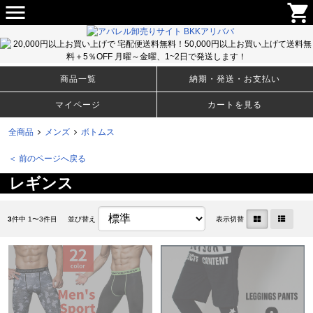
menu
shopping_cart
メンズ・ウィメンズのＴシャツ、アパレルファッションから生活雑貨まで豊富な取り揃え！卸売りサイト
BKKアリババ
商品一覧
納期・発送・お支払い
マイページ
カートを見る
全商品
メンズ
ボトムス
＜ 前のページへ戻る
レギンス
3
件中 1〜3件目
並び替え
表示切替