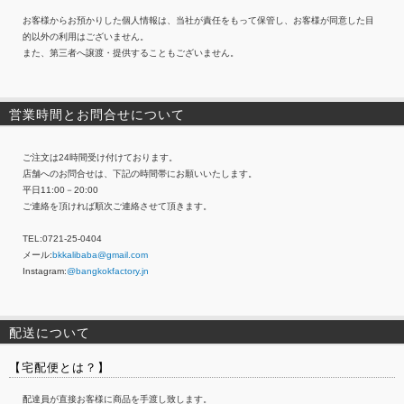
お客様からお預かりした個人情報は、当社が責任をもって保管し、お客様が同意した目
的以外の利用はございません。
また、第三者へ譲渡・提供することもございません。
営業時間とお問合せについて
ご注文は24時間受け付けております。
店舗へのお問合せは、下記の時間帯にお願いいたします。
平日11:00－20:00
ご連絡を頂ければ順次ご連絡させて頂きます。
TEL:0721-25-0404
メール:
bkkalibaba@gmail.com
Instagram:
@bangkokfactory.jn
配送について
【宅配便とは？】
配達員が直接お客様に商品を手渡し致します。