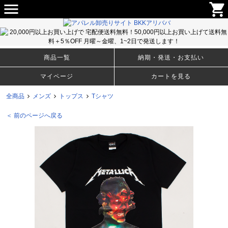
menu
shopping_cart
メンズ・ウィメンズのＴシャツ、アパレルファッションから生活雑貨まで豊富な取り揃え！卸売りサイト
BKKアリババ
商品一覧
納期・発送・お支払い
マイページ
カートを見る
全商品
メンズ
トップス
Tシャツ
＜ 前のページへ戻る