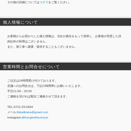
その他の詳細については
コチラ
をご覧ください。
個人情報について
お客様からお預かりした個人情報は、当社が責任をもって保管し、お客様が同意した目
的以外の利用はございません。
また、第三者へ譲渡・提供することもございません。
営業時間とお問合せについて
ご注文は24時間受け付けております。
店舗へのお問合せは、下記の時間帯にお願いいたします。
平日11:00－20:00
ご連絡を頂ければ順次ご連絡させて頂きます。
TEL:0721-25-0404
メール:
bkkalibaba@gmail.com
Instagram:
@bangkokfactory.jn