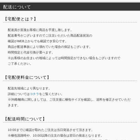
配送について
【宅配便とは？】
配達員が直接お客様に商品を手渡し致します。
配送番号がございますのでご注文いただいた商品配送状況の
確認がWEB上からでも確認でき安心です。
商品が配送事故により壊れていた場合の保証もございます。
時間指定と代金引換が選べます。
※お客様のお住まいの地域によっては時間指定ができない場合もございますので
ご了承ください。
【宅配便料金について】
配送先地域により異なります。
詳細については
コチラ
をご覧ください。
※沖縄/離島に関しましては、ご注文後に梱包サイズを確認し、送料を修正させていただ
きます。
【配送時間について】
10:00までに確認が取れたご注文は当日発送させて頂きます。
※梱包混雑時や、10:00以降の注文の場合は翌日の発送となります。