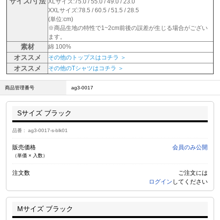
サイズ/寸法
XLサイズ:75.0 / 55.0 / 49.0 / 23.0
XXLサイズ:78.5 / 60.5 / 51.5 / 28.5
(単位:cm)
※商品生地の特性で1~2cm前後の誤差が生じる場合がござい
ます。
素材
綿 100%
オススメ
その他のトップスはコチラ ＞
オススメ
その他のTシャツはコチラ ＞
商品管理番号
ag3-0017
Sサイズ ブラック
品番
ag3-0017-s-blk01
販売価格
会員のみ公開
（単価 × 入数）
注文数
ご注文には
ログイン
してください
Mサイズ ブラック