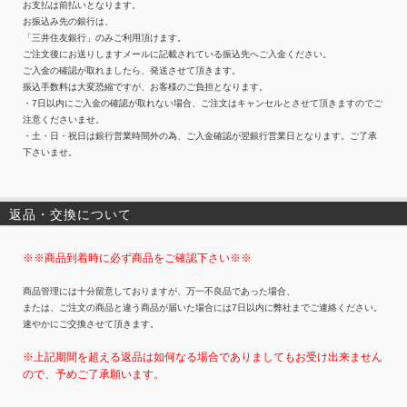
お支払は前払いとなります。
お振込み先の銀行は、
「三井住友銀行」のみご利用頂けます。
ご注文後にお送りしますメールに記載されている振込先へご入金ください。
ご入金の確認が取れましたら、発送させて頂きます。
振込手数料は大変恐縮ですが、お客様のご負担となります。
・7日以内にご入金の確認が取れない場合、ご注文はキャンセルとさせて頂きますのでご
注意くださいませ。
・土・日・祝日は銀行営業時間外の為、ご入金確認が翌銀行営業日となります。ご了承
下さいませ。
返品・交換について
※※商品到着時に必ず商品をご確認下さい※※
商品管理には十分留意しておりますが、万一不良品であった場合、
または、ご注文の商品と違う商品が届いた場合には7日以内に弊社までご連絡ください。
速やかにご交換させて頂きます。
※上記期間を超える返品は如何なる場合でありましてもお受け出来ません
ので、予めご了承願います。