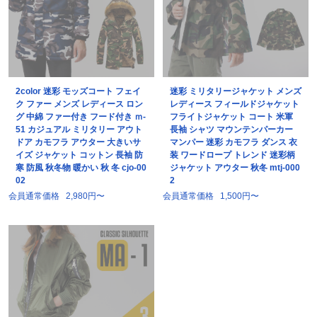
2color 迷彩 モッズコート フェイ
迷彩 ミリタリージャケット メンズ
ク ファー メンズ レディース ロン
レディース フィールドジャケット
グ 中綿 ファー付き フード付き ｍ-
フライトジャケット コート 米軍
51 カジュアル ミリタリー アウト
長袖 シャツ マウンテンパーカー
ドア カモフラ アウター 大きいサ
マンパー 迷彩 カモフラ ダンス 衣
イズ ジャケット コットン 長袖 防
装 ワードロープ トレンド 迷彩柄
寒 防風 秋冬物 暖かい 秋 冬 cjo-00
ジャケット アウター 秋冬 mtj-000
02
2
会員通常価格
2,980円〜
会員通常価格
1,500円〜