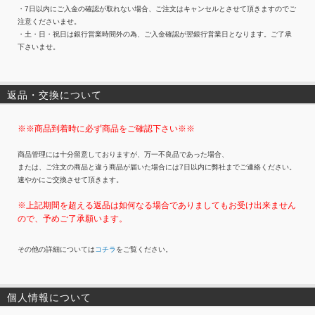
・7日以内にご入金の確認が取れない場合、ご注文はキャンセルとさせて頂きますのでご
注意くださいませ。
・土・日・祝日は銀行営業時間外の為、ご入金確認が翌銀行営業日となります。ご了承
下さいませ。
返品・交換について
※※商品到着時に必ず商品をご確認下さい※※
商品管理には十分留意しておりますが、万一不良品であった場合、
または、ご注文の商品と違う商品が届いた場合には7日以内に弊社までご連絡ください。
速やかにご交換させて頂きます。
※上記期間を超える返品は如何なる場合でありましてもお受け出来ません
ので、予めご了承願います。
その他の詳細については
コチラ
をご覧ください。
個人情報について