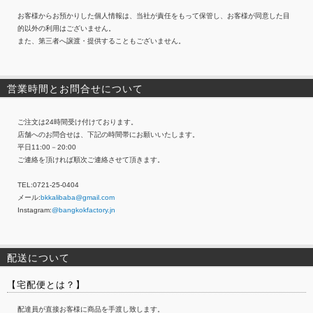
お客様からお預かりした個人情報は、当社が責任をもって保管し、お客様が同意した目
的以外の利用はございません。
また、第三者へ譲渡・提供することもございません。
営業時間とお問合せについて
ご注文は24時間受け付けております。
店舗へのお問合せは、下記の時間帯にお願いいたします。
平日11:00－20:00
ご連絡を頂ければ順次ご連絡させて頂きます。
TEL:0721-25-0404
メール:
bkkalibaba@gmail.com
Instagram:
@bangkokfactory.jn
配送について
【宅配便とは？】
配達員が直接お客様に商品を手渡し致します。