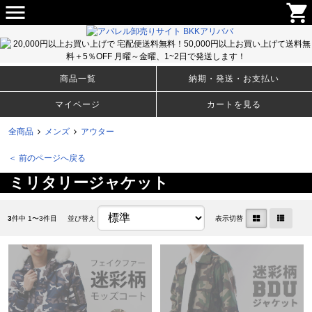
menu
shopping_cart
メンズ・ウィメンズのＴシャツ、アパレルファッションから生活雑貨まで豊富な取り揃え！卸売りサイト
BKKアリババ
商品一覧
納期・発送・お支払い
マイページ
カートを見る
全商品
メンズ
アウター
＜ 前のページへ戻る
ミリタリージャケット
3
件中 1〜3件目
並び替え
表示切替