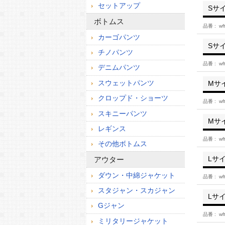
セットアップ
Sサ
ボトムス
品番
wf
カーゴパンツ
Sサ
チノパンツ
品番
wf
デニムパンツ
スウェットパンツ
Mサ
クロップド・ショーツ
品番
wf
スキニーパンツ
Mサ
レギンス
品番
wf
その他ボトムス
アウター
Lサ
ダウン・中綿ジャケット
品番
wf
スタジャン・スカジャン
Lサ
Gジャン
品番
wf
ミリタリージャケット