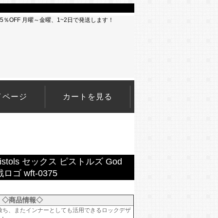
イページ
カートを見る
istols セックス ピストルズ God
戯ロゴ wft-0375
◇商品情報◇
放ち、またインナーとしても活用できるロックデザ