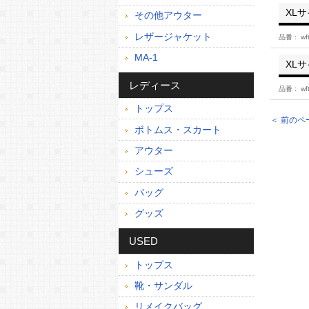
XL
その他アウター
レザージャケット
品番
wf
MA-1
XL
レディース
品番
wf
トップス
＜ 前のペ
ボトムス・スカート
アウター
シューズ
バッグ
グッズ
USED
トップス
靴・サンダル
リメイクバッグ