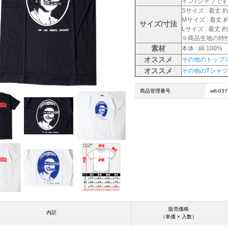
インTシャツで
Sサイズ : 着丈 約5
Mサイズ : 着丈 約6
サイズ/寸法
Lサイズ : 着丈 約7
※商品生地の特
素材
本体 : 綿 100%
オススメ
その他のトップ
オススメ
その他のTシャツ
商品管理番号
wft-03
販売価格
内訳
（単価 × 入数）