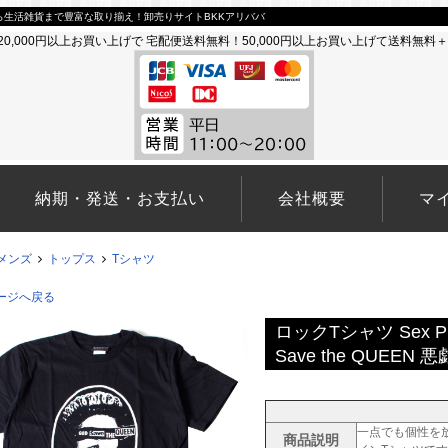
生活雑貨まで豊富な取り揃え！卸売りサイトBKKアリババ
納期・発送・お支払い
会社概要
マ
メンズ
トップス
Tシャツ
ージへ戻る
ロックTシャツ Sex P
Save the QUEEN 悪
一点でも個性を
商品説明