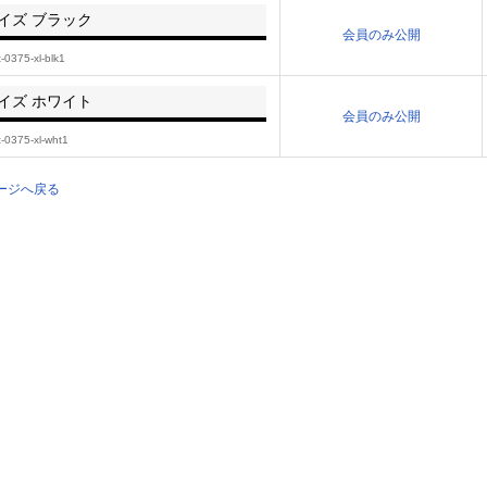
サイズ ブラック
会員のみ公開
t-0375-xl-blk1
サイズ ホワイト
会員のみ公開
t-0375-xl-wht1
ージへ戻る