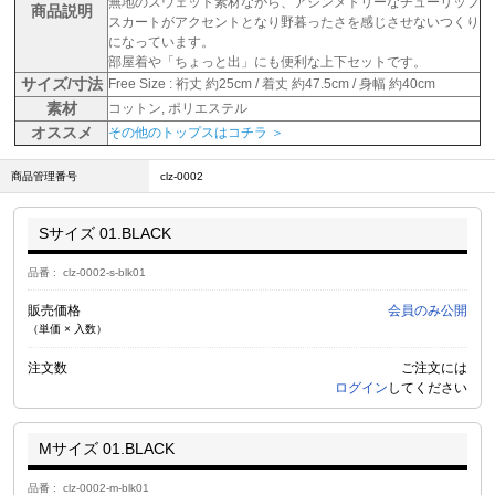
無地のスウェット素材ながら、アシンメトリーなチューリップ
商品説明
スカートがアクセントとなり野暮ったさを感じさせないつくり
になっています。
部屋着や「ちょっと出」にも便利な上下セットです。
サイズ/寸法
Free Size : 裄丈 約25cm / 着丈 約47.5cm / 身幅 約40cm
素材
コットン, ポリエステル
オススメ
その他のトップスはコチラ ＞
商品管理番号
clz-0002
Sサイズ 01.BLACK
品番
clz-0002-s-blk01
販売価格
会員のみ公開
（単価 × 入数）
注文数
ご注文には
ログイン
してください
Mサイズ 01.BLACK
品番
clz-0002-m-blk01