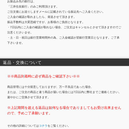
お振込み先の銀行は、
「三井住友銀行」のみご利用頂けます。
ご注文後にお送りしますメールに記載されている振込先へご入金ください。
ご入金の確認が取れましたら、発送させて頂きます。
振込手数料は大変恐縮ですが、お客様のご負担となります。
・7日以内にご入金の確認が取れない場合、ご注文はキャンセルとさせて頂きますのでご
注意くださいませ。
・土・日・祝日は銀行営業時間外の為、ご入金確認が翌銀行営業日となります。ご了承
下さいませ。
返品・交換について
※※商品到着時に必ず商品をご確認下さい※※
商品管理には十分留意しておりますが、万一不良品であった場合、
または、ご注文の商品と違う商品が届いた場合には7日以内に弊社までご連絡ください。
速やかにご交換させて頂きます。
※上記期間を超える返品は如何なる場合でありましてもお受け出来ません
ので、予めご了承願います。
その他の詳細については
コチラ
をご覧ください。