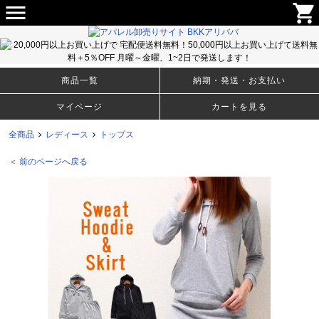
menu
shopping_cart
メンズ・ウィメンズのＴシャツ、アパレルファッションから生活雑貨まで豊富な取り揃え！卸売りサイト
BKKアリババ
商品一覧
納期・発送・お支払い
マイページ
カートを見る
全商品
レディース
トップス
＜ 前のページへ戻る