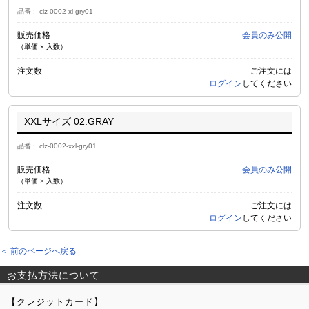
品番
clz-0002-xl-gry01
販売価格
会員のみ公開
（単価 × 入数）
注文数
ご注文には
ログイン
してください
XXLサイズ 02.GRAY
品番
clz-0002-xxl-gry01
販売価格
会員のみ公開
（単価 × 入数）
注文数
ご注文には
ログイン
してください
＜ 前のページへ戻る
お支払方法について
【クレジットカード】