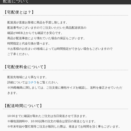
配送について
【宅配便とは？】
配達員が直接お客様に商品を手渡し致します。
配送番号がございますのでご注文いただいた商品配送状況の
確認がWEB上からでも確認でき安心です。
商品が配送事故により壊れていた場合の保証もございます。
時間指定と代金引換が選べます。
※お客様のお住まいの地域によっては時間指定ができない場合もございますので
ご了承ください。
【宅配便料金について】
配送先地域により異なります。
詳細については
コチラ
をご覧ください。
※沖縄/離島に関しましては、ご注文後に梱包サイズを確認し、送料を修正させていただ
きます。
【配送時間について】
10:00までに確認が取れたご注文は当日発送させて頂きます。
※梱包混雑時や、10:00以降の注文の場合は翌日の発送となります。
※年末年始や繁忙期等ご注文が殺到した際は、発送までお時間を頂く事もございます。