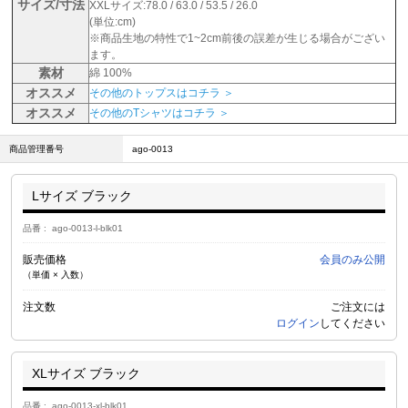
サイズ/寸法
XXLサイズ:78.0 / 63.0 / 53.5 / 26.0
(単位:cm)
※商品生地の特性で1~2cm前後の誤差が生じる場合がござい
ます。
素材
綿 100%
オススメ
その他のトップスはコチラ ＞
オススメ
その他のTシャツはコチラ ＞
商品管理番号
ago-0013
Lサイズ ブラック
品番
ago-0013-l-blk01
販売価格
会員のみ公開
（単価 × 入数）
注文数
ご注文には
ログイン
してください
XLサイズ ブラック
品番
ago-0013-xl-blk01