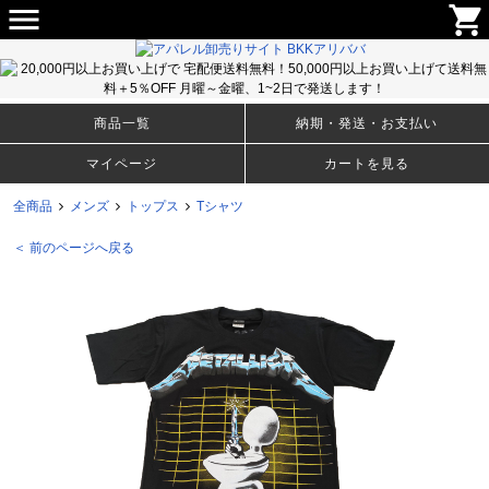
menu
shopping_cart
メンズ・ウィメンズのＴシャツ、アパレルファッションから生活雑貨まで豊富な取り揃え！卸売りサイト
BKKアリババ
商品一覧
納期・発送・お支払い
マイページ
カートを見る
全商品
メンズ
トップス
Tシャツ
＜ 前のページへ戻る