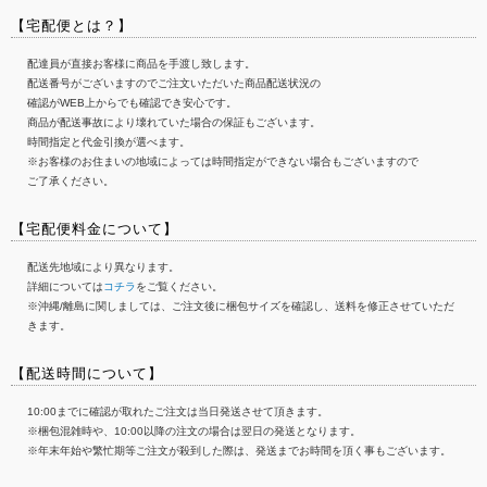
【宅配便とは？】
配達員が直接お客様に商品を手渡し致します。
配送番号がございますのでご注文いただいた商品配送状況の
確認がWEB上からでも確認でき安心です。
商品が配送事故により壊れていた場合の保証もございます。
時間指定と代金引換が選べます。
※お客様のお住まいの地域によっては時間指定ができない場合もございますので
ご了承ください。
【宅配便料金について】
配送先地域により異なります。
詳細については
コチラ
をご覧ください。
※沖縄/離島に関しましては、ご注文後に梱包サイズを確認し、送料を修正させていただ
きます。
【配送時間について】
10:00までに確認が取れたご注文は当日発送させて頂きます。
※梱包混雑時や、10:00以降の注文の場合は翌日の発送となります。
※年末年始や繁忙期等ご注文が殺到した際は、発送までお時間を頂く事もございます。