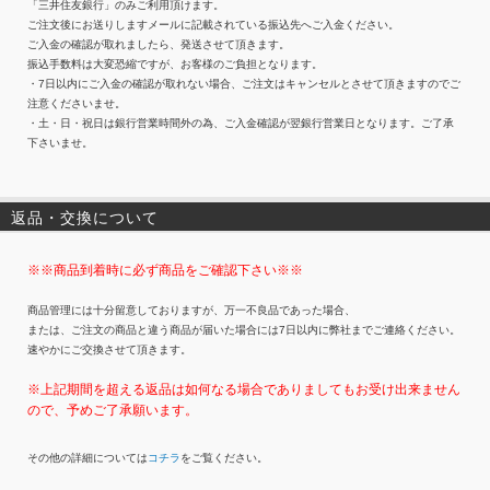
「三井住友銀行」のみご利用頂けます。
ご注文後にお送りしますメールに記載されている振込先へご入金ください。
ご入金の確認が取れましたら、発送させて頂きます。
振込手数料は大変恐縮ですが、お客様のご負担となります。
・7日以内にご入金の確認が取れない場合、ご注文はキャンセルとさせて頂きますのでご
注意くださいませ。
・土・日・祝日は銀行営業時間外の為、ご入金確認が翌銀行営業日となります。ご了承
下さいませ。
返品・交換について
※※商品到着時に必ず商品をご確認下さい※※
商品管理には十分留意しておりますが、万一不良品であった場合、
または、ご注文の商品と違う商品が届いた場合には7日以内に弊社までご連絡ください。
速やかにご交換させて頂きます。
※上記期間を超える返品は如何なる場合でありましてもお受け出来ません
ので、予めご了承願います。
その他の詳細については
コチラ
をご覧ください。